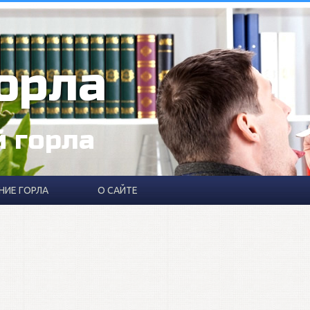
орла
й горла
НИЕ ГОРЛА
О САЙТЕ