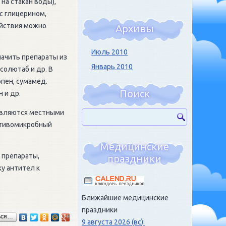
на стакан воды),
с глицерином,
ействия можно
Архивы
.
Июль 2010
начить препараты из
Январь 2010
солютаб и др. В
пен, сумамед.
Поиск
 и др.
являются местными
отивомикробный
Медицинские
 препараты,
праздники
у антител к
Ближайшие медицинские
праздники
ься…
9 августа 2026 (вс):