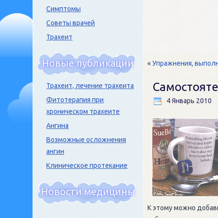
Симптомы
Советы врачей
Трахеит
Новые публикации
«
Упражнения, выпол
Самостояте
Трахеит, лечение трахеита
Фитотерапия при
4 Январь 2010
хроническом трахеите
Ангина
Возможные осложнения
ангин
Клиническое протекание
Новости медицины
К этому можно добав