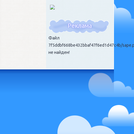
Реклама
Файл
7f5ddbf668be432bbaf47f6ed1d47c4b/sape.
не найден!