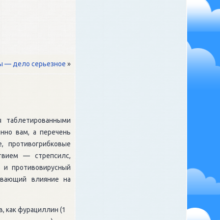
ы — дело серьезное
»
я таблетированными
нно вам, а перечень
е, противогрибковые
твием — стрепсилс,
й и противовирусный
зывающий влияние на
, как фурациллин (1