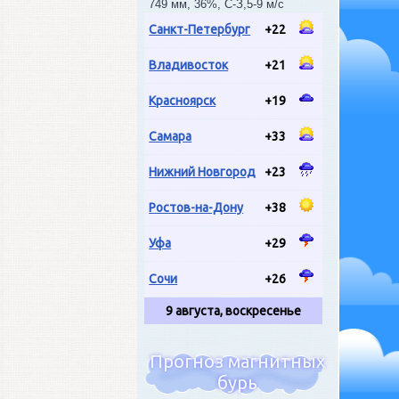
749 мм, 36%, С-З,5-9 м/с
Санкт-Петербург
+22
Владивосток
+21
Красноярск
+19
Самара
+33
Нижний Новгород
+23
Ростов-на-Дону
+38
Уфа
+29
Сочи
+26
9 августа, воскресенье
Прогноз магнитных
бурь