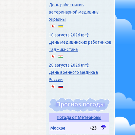
День работников
ветеринарной медицины
Украины
18 августа 2026 (вт):
День медицинских работников
Таджикистана
28 августа 2026 (пт):
День военного медика в
России
Прогноз погоды
Погода от Метеоновы
Москва
+23