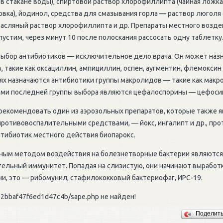
в стакане воды), спиртовой раствор хлорофиллипта (чайная ложка 
овка), йодинол, средства для смазывания горла — раствор люголя 
масляный раствор хлорофиллипта и др. Препараты местного возд
устим, через минут 10 после полоскания рассосать одну таблетку
 выбор антибиотиков — исключительное дело врача. Он может наз
 такие как оксациллин, ампициллин, оспен, аугментин, флемоксин 
ях назначаются антибиотики группы макролидов — такие как макро
ами последней группы выбора являются цефалоспорины — цефосин
рекомендовать один из аэрозольных препаратов, которые также 
противовоспалительными средствами, — йокс, ингалипт и др., пр
нтибиотик местного действия биопарокс.
ным методом воздействия на болезнетворные бактерии являются
льный иммунитет. Попадая на слизистую, они начинают выработк
и, это — рибомунил, стафилококковый бактериофаг, ИРС-19.
2bbaf47f6ed1d47c4b/sape.php не найден!
Поделит