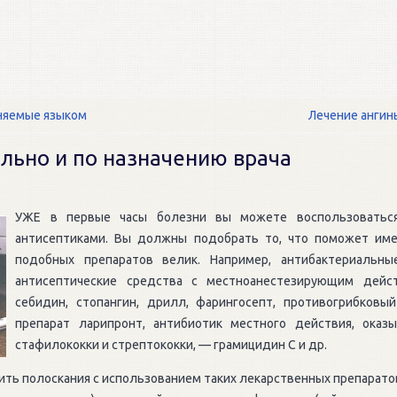
няемые языком
Лечение ангин
льно и по назначению врача
УЖЕ в первые часы болезни вы можете воспользоватьс
антисептиками. Вы должны подобрать то, что поможет име
подобных препаратов велик. Например, антибактериальны
антисептические средства с местноанестезирующим дейс
себидин, стопангин, дрилл, фарингосепт, противогрибковы
препарат ларипронт, антибиотик местного действия, ока
стафилококки и стрептококки, — грамицидин С и др.
ить полоскания с использованием таких лекарственных препаратов