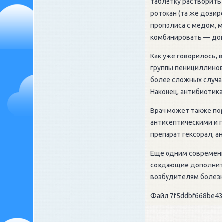
таблетку растворить 
ротокан (та же дозир
прополиса с медом, 
комбинировать — доп
Как уже говорилось,
группы пенициллинов,
более сложных случа
Наконец, антибиотик
Врач может также по
антисептическими и 
препарат гексорал, а
Еще одним современ
создающие дополните
возбудителям болезн
Файл 7f5ddbf668be43